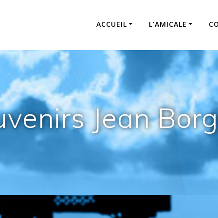
ACCUEIL
L’AMICALE
C
venirs Jean Bor